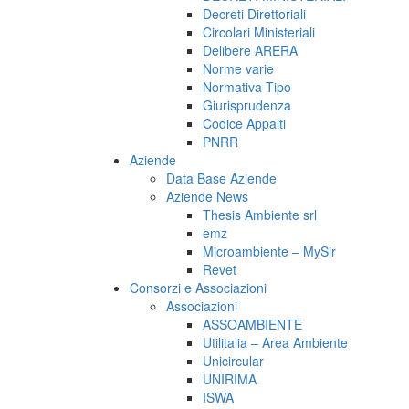
Decreti Direttoriali
Circolari Ministeriali
Delibere ARERA
Norme varie
Normativa Tipo
Giurisprudenza
Codice Appalti
PNRR
Aziende
Data Base Aziende
Aziende News
Thesis Ambiente srl
emz
Microambiente – MySir
Revet
Consorzi e Associazioni
Associazioni
ASSOAMBIENTE
Utilitalia – Area Ambiente
Unicircular
UNIRIMA
ISWA