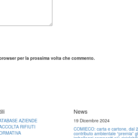
o browser per la prossima volta che commento.
ili
News
ATABASE AZIENDE
19 Dicembre 2024
ACCOLTA RIFIUTI
COMIECO: carta e cartone, dal 2
ORMATIVA
contributo ambientale “premia” gl
imballaggi compositi più riciclabili