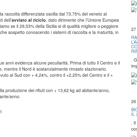
a raccolta differenziata oscilla dal 73,75% del veneto al
i dell’
avviato al riciclo
, dato dirimente che l’Unione Europea
o se il 29,53% della Sicilia si di qualità migliore o peggiore
27
 sospetto conoscendo i sistemi di raccolta e la maturità, in
RA
L’
CO
RI
. G
due anni evidenza alcune peculiarità. Prima di tutto il Centro e il
im
, mentre il Nord è sostanzialmente rimasto stazionario.
avuto al Sud con + 4,24%, contro il +2,25% del Centro e il +
la produzione dei rifiuti con + 13,62 kg ad abitante/anno,
tante/anno.
26
BI
l
IL
. 
co