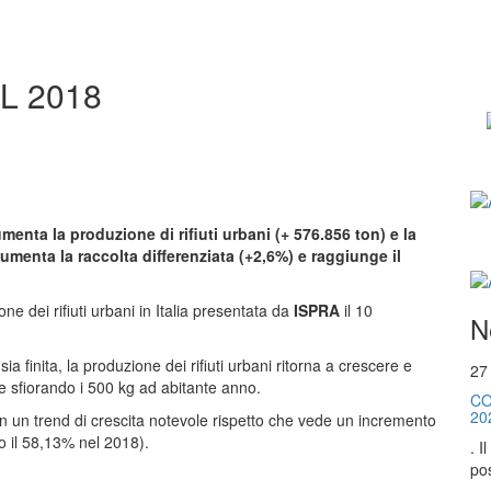
L 2018
menta la produzione di rifiuti urbani (+ 576.856 ton) e la
menta la raccolta differenziata (+2,6%) e raggiunge il
ne dei rifiuti urbani in Italia presentata da
ISPRA
il 10
N
a finita, la produzione dei rifiuti urbani ritorna a crescere e
27
te sfiorando i 500 kg ad abitante anno.
CO
20
 un trend di crescita notevole rispetto che vede un incremento
ro il 58,13% nel 2018).
. I
pos