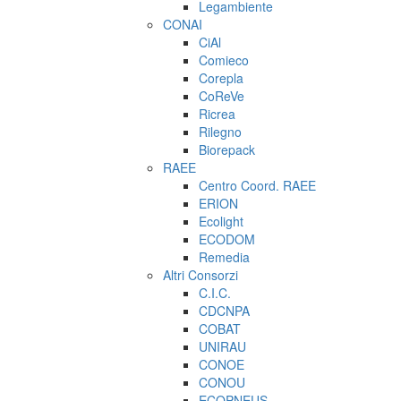
Legambiente
CONAI
CiAl
Comieco
Corepla
CoReVe
Ricrea
Rilegno
Biorepack
RAEE
Centro Coord. RAEE
ERION
Ecolight
ECODOM
Remedia
Altri Consorzi
C.I.C.
CDCNPA
COBAT
UNIRAU
CONOE
CONOU
ECOPNEUS