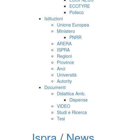
ECOTYRE
Polieco
Istituzioni
Unione Europea
Ministero
PNRR
ARERA
ISPRA
Regioni
Province
Anci
Università
Autority
Documenti
Didattica Amb.
Dispense
VIDEO
Studi e Ricerca
Tesi
Ispra
/
News