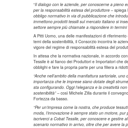
“
Il dialogo con le aziende, per conoscerne a pieno es
per la responsabilità estesa del produttore
– spiega 
obbligo normativo in via di pubblicazione che introd
immettono prodotti tessili sul mercato italiano si in
settore sempre più chiamate a rispondere in termini di
A Pitti Uomo, una delle manifestazioni di riferiment
temi della sostenibilità, il Consorzio incontra le azie
vigore del regime di responsabilità estesa del produt
In attesa che la normativa nazionale, in accordo con 
Tessile è al fianco dei Produttori e Importatori ch
obblighi e fare la propria parte per una filiera a ridot
“Anche nell’ambito della manifattura sartoriale, uno dei
importanza che le imprese siano dotate degli strumen
sta configurando. Oggi l’eleganza e la creatività no
sostenibilità” –
così Michele Zilla durante il convegno 
Fortezza da basso.
“Per un’impresa come la nostra, che produce tessuti 
moda, l’innovazione è sempre stato un motore, pur po
iscriverci a Cobat Tessile, per conoscere e gestire al
scenario normativo in arrivo, oltre che per avere la p