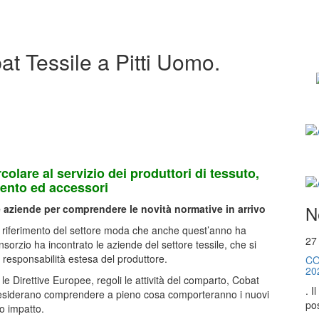
at Tessile a Pitti Uomo.
olare al servizio dei produttori di tessuto,
ento ed accessori
N
e aziende per comprendere le novità normative in arrivo
di riferimento del settore moda che anche quest’anno ha
27
onsorzio ha incontrato le aziende del settore tessile, che si
 responsabilità estesa del produttore.
CO
20
le Direttive Europee, regoli le attività del comparto, Cobat
. I
e desiderano comprendere a pieno cosa comporteranno i nuovi
pos
to impatto.