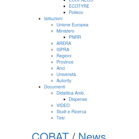
ECOTYRE
Polieco
Istituzioni
Unione Europea
Ministero
PNRR
ARERA
ISPRA
Regioni
Province
Anci
Università
Autority
Documenti
Didattica Amb.
Dispense
VIDEO
Studi e Ricerca
Tesi
COBAT
/
News