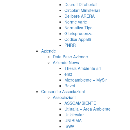
Decreti Direttoriali
Circolari Ministeriali
Delibere ARERA
Norme varie
Normativa Tipo
Giurisprudenza
Codice Appalti
PNRR
Aziende
Data Base Aziende
Aziende News
Thesis Ambiente srl
emz
Microambiente – MySir
Revet
Consorzi e Associazioni
Associazioni
ASSOAMBIENTE
Utilitalia – Area Ambiente
Unicircular
UNIRIMA
ISWA