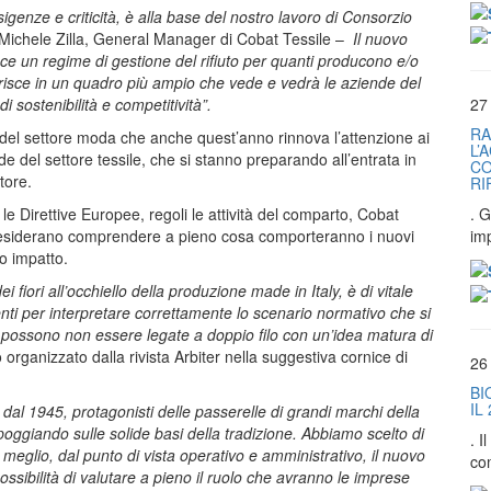
igenze e criticità, è alla base del nostro lavoro di Consorzio
Michele Zilla, General Manager di Cobat Tessile –
Il nuovo
uce un regime di gestione del rifiuto per quanti producono e/o
serisce in un quadro più ampio che vede e vedrà le aziende del
 sostenibilità e competitività”.
27
RA
o del settore moda che anche quest’anno rinnova l’attenzione ai
L’
nde del settore tessile, che si stanno preparando all’entrata in
CO
tore.
RI
le Direttive Europee, regoli le attività del comparto, Cobat
. G
e desiderano comprendere a pieno cosa comporteranno i nuovi
im
to impatto.
 fiori all’occhiello della produzione made in Italy, è di vitale
ti per interpretare correttamente lo scenario normativo che si
n possono non essere legate a doppio filo con un’idea matura di
organizzato dalla rivista Arbiter nella suggestiva cornice di
26
BI
IL
dal 1945, protagonisti delle passerelle di grandi marchi della
ggiando sulle solide basi della tradizione. Abbiamo scelto di
. 
 meglio, dal punto di vista operativo e amministrativo, il nuovo
co
ossibilità di valutare a pieno il ruolo che avranno le imprese