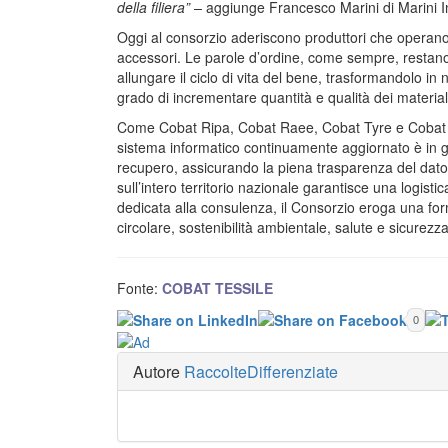
della filiera” –
aggiunge Francesco Marini di Marini I
Oggi al consorzio aderiscono produttori che operano n
accessori. Le parole d’ordine, come sempre, restano i p
allungare il ciclo di vita del bene, trasformandolo in
grado di incrementare quantità e qualità dei material
Come Cobat Ripa, Cobat Raee, Cobat Tyre e Cobat Com
sistema informatico continuamente aggiornato è in grad
recupero, assicurando la piena trasparenza del dato. 
sull’intero territorio nazionale garantisce una logist
dedicata alla consulenza, il Consorzio eroga una fo
circolare, sostenibilità̀ ambientale, salute e sicurezza
Fonte:
COBAT TESSILE
0
Autore
RaccolteDifferenziate