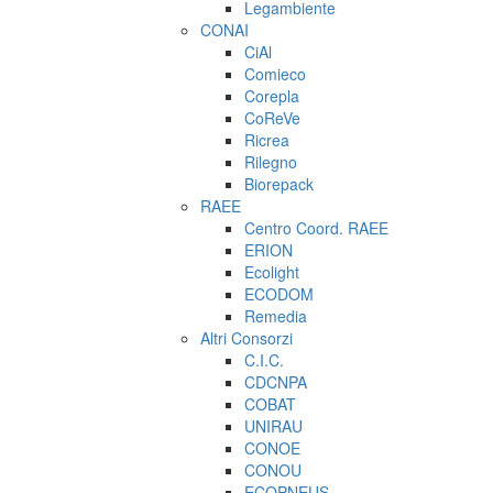
Legambiente
CONAI
CiAl
Comieco
Corepla
CoReVe
Ricrea
Rilegno
Biorepack
RAEE
Centro Coord. RAEE
ERION
Ecolight
ECODOM
Remedia
Altri Consorzi
C.I.C.
CDCNPA
COBAT
UNIRAU
CONOE
CONOU
ECOPNEUS